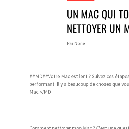
UN MAC QUI T
NETTOYER UN 
Par
None
##MD##Votre Mac est lent ? Suivez ces étapes 
performant. Il y a beaucoup de choses que vou
Mac.</MD
Comment nettoyer mon Mac ? C’est une question